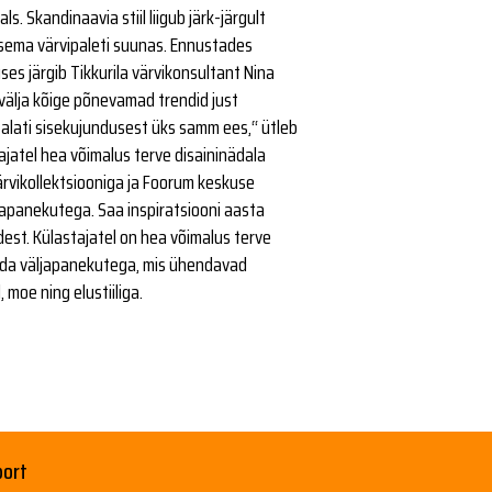
ls. Skandinaavia stiil liigub järk-järgult
ema värvipaleti suunas. Ennustades
ses järgib Tikkurila värvikonsultant Nina
 välja kõige põnevamad trendid just
alati sisekujundusest üks samm ees,“ ütleb
ajatel hea võimalus terve disaininädala
värvikollektsiooniga ja Foorum keskuse
japanekutega. Saa inspiratsiooni aasta
est. Külastajatel on hea võimalus terve
vuda väljapanekutega, mis ühendavad
 moe ning elustiiliga.
port