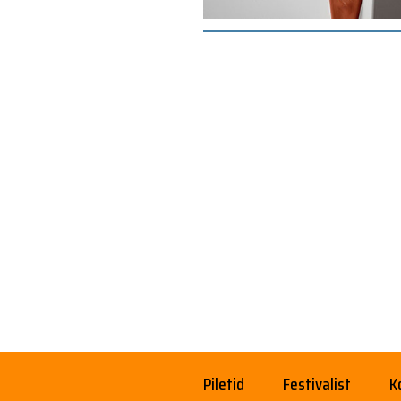
Piletid
Festivalist
K