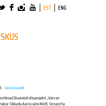
EST
ENG
ESKUS
t 5
Vaata kaardil
esitlevad Disainiööl ühisprojekti „Värv on
tletakse Tikkurila Aasta värvi N405 Terracotta