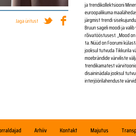
ja trendikollektsiooni Minera
euroopalikuma maalähedas
järgmist trendi sisekujundu
Jaga üritust
Bruun sageli moodi ja valib
rõivatööstusest. „Mood on 
ta. Nüüd on Foorumi külast
jooksul tutvuda Tikkurila 
moebrändide värviliste väl
trendikamatest värvitoonid
disaininädala jooksul tut
interjöörilahenduste värvid,
orraldajad
Arhiiv
Kontakt
Majutus
Trans