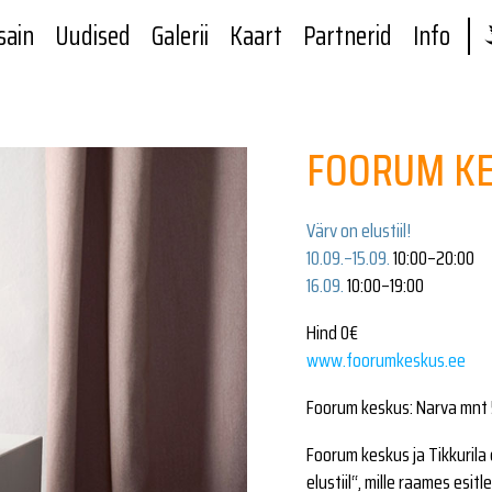
sain
Uudised
Galerii
Kaart
Partnerid
Info
FOORUM K
Värv on elustiil!
10.09.–15.09.
10:00–20:00
16.09.
10:00–19:00
Hind 0€
www.foorumkeskus.ee
Foorum keskus: Narva mn
Foorum keskus ja Tikkurila 
elustiil“, mille raames esi